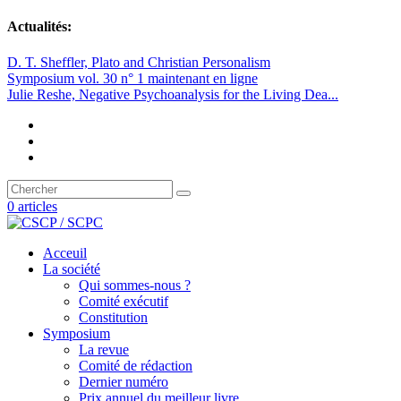
Actualités:
D. T. Sheffler, Plato and Christian Personalism
Symposium vol. 30 n° 1 maintenant en ligne
Julie Reshe, Negative Psychoanalysis for the Living Dea...
0 articles
Acceuil
La société
Qui sommes-nous ?
Comité exécutif
Constitution
Symposium
La revue
Comité de rédaction
Dernier numéro
Prix annuel du meilleur livre