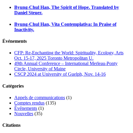
Byung-Chul Han, The Spirit of Hope. Translated by
Daniel Steuer.
Byung-Chul Han, Vita Contemplativa: In Praise of
Inactivity.
Événements
CFP: Re-Enchanting the World: Spirituality, Ecology, Arts
Oct. 15-17, 2025 Toronto Metropolitan U.
49th Annual Conference – International Merleau-Ponty
Circle, University of Maine
CSCP 2024 at University of Guelph, Nov. 14-16
Catégories
Appels de communications
(1)
Comptes rendus
(135)
Événements
(1)
Nouvelles
(35)
Citations