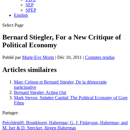
SEP
SPEP
English
Select Page
Bernard Stiegler, For a New Critique of
Political Economy
Publié par
Marie-Eve Morin
|
Déc 10, 2011
|
Comptes rendus
Articles similaires
Marc Crépon et Bernard Stiegler, De la démocratie
participative
Bernard Stiegler, Acting Out
Mark Steven, Splatter Capital: The Political Economy of Gore
Films
Partager:
Précédent
H. Brunkhorst, Habermas; G. J. Finlayson, Habermas; and
M. Iser & D. Strecker, Jürgen Habermas