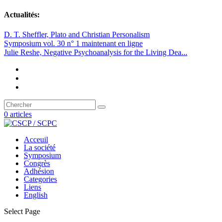
Actualités:
D. T. Sheffler, Plato and Christian Personalism
Symposium vol. 30 n° 1 maintenant en ligne
Julie Reshe, Negative Psychoanalysis for the Living Dea...
0 articles
Acceuil
La société
Symposium
Congrès
Adhésion
Categories
Liens
English
Select Page