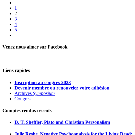
1
2
3
4
5
Venez nous aimer sur Facebook
Liens rapides
Inscription au congrès 2023
Devenir membre ou renouveler votre adhésion
Archives
Symposium
Congrès
Comptes rendus récents
D. T. Sheffler, Plato and Christian Personalism
Julie Reshe, Negative Psychoanalysis for the Living Dead: