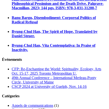
Philosophical Pessimism and the Death Drive. Palgrave-
Macmillan, 2023; 144 pgs. ISBN: 978-3-031-31200-7
Banu Bargu, Disembodiment: Corporeal Politics of
Radical Refusal
Byung-Chul Han, The Spirit of Hope. Translated by
Daniel Steuer.
Byung-Chul Han, Vita Contemplativa: In Praise of
Inactivity.
Événements
CFP: Re-Enchanting the World: Spirituality, Ecology, Arts
Oct. 15-17, 2025 Toronto Metropolitan U.
49th Annual Conference – International Merleau-Ponty
Circle, University of Maine
CSCP 2024 at University of Guelph, Nov. 14-16
Catégories
Appels de communications
(1)