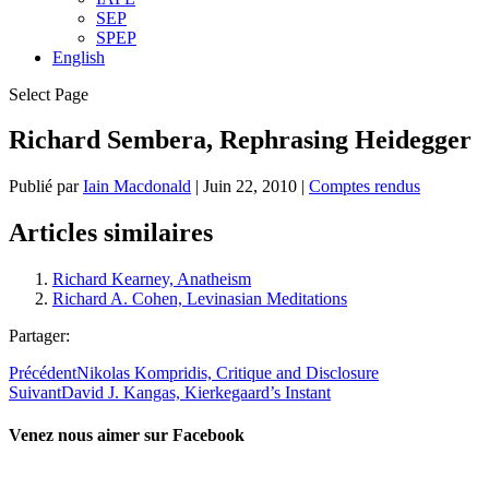
SEP
SPEP
English
Select Page
Richard Sembera, Rephrasing Heidegger
Publié par
Iain Macdonald
|
Juin 22, 2010
|
Comptes rendus
Articles similaires
Richard Kearney, Anatheism
Richard A. Cohen, Levinasian Meditations
Partager:
Précédent
Nikolas Kompridis, Critique and Disclosure
Suivant
David J. Kangas, Kierkegaard’s Instant
Venez nous aimer sur Facebook