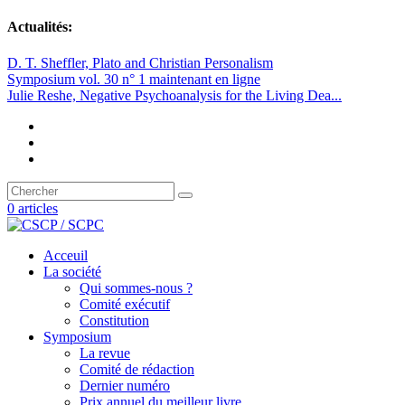
Actualités:
D. T. Sheffler, Plato and Christian Personalism
Symposium vol. 30 n° 1 maintenant en ligne
Julie Reshe, Negative Psychoanalysis for the Living Dea...
0 articles
Acceuil
La société
Qui sommes-nous ?
Comité exécutif
Constitution
Symposium
La revue
Comité de rédaction
Dernier numéro
Prix annuel du meilleur livre