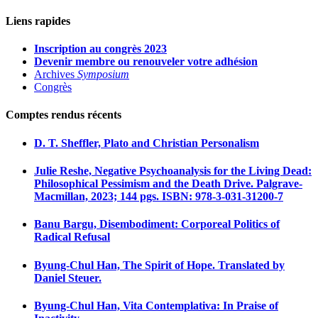
Liens rapides
Inscription au congrès 2023
Devenir membre ou renouveler votre adhésion
Archives
Symposium
Congrès
Comptes rendus récents
D. T. Sheffler, Plato and Christian Personalism
Julie Reshe, Negative Psychoanalysis for the Living Dead:
Philosophical Pessimism and the Death Drive. Palgrave-
Macmillan, 2023; 144 pgs. ISBN: 978-3-031-31200-7
Banu Bargu, Disembodiment: Corporeal Politics of
Radical Refusal
Byung-Chul Han, The Spirit of Hope. Translated by
Daniel Steuer.
Byung-Chul Han, Vita Contemplativa: In Praise of