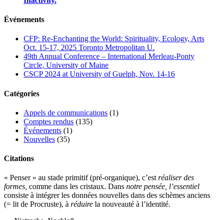
Inactivity.
Événements
CFP: Re-Enchanting the World: Spirituality, Ecology, Arts
Oct. 15-17, 2025 Toronto Metropolitan U.
49th Annual Conference – International Merleau-Ponty
Circle, University of Maine
CSCP 2024 at University of Guelph, Nov. 14-16
Catégories
Appels de communications
(1)
Comptes rendus
(135)
Événements
(1)
Nouvelles
(35)
Citations
« Penser » au stade primitif (pré-organique), c’est
réaliser des
formes,
comme dans les cristaux. Dans
notre pensée, l’essentiel
consiste à intégrer les données nouvelles dans des schèmes anciens
(= lit de Procruste), à
réduire
la nouveauté à l’identité.