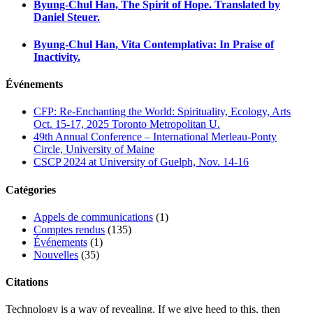
Byung-Chul Han, The Spirit of Hope. Translated by
Daniel Steuer.
Byung-Chul Han, Vita Contemplativa: In Praise of
Inactivity.
Événements
CFP: Re-Enchanting the World: Spirituality, Ecology, Arts
Oct. 15-17, 2025 Toronto Metropolitan U.
49th Annual Conference – International Merleau-Ponty
Circle, University of Maine
CSCP 2024 at University of Guelph, Nov. 14-16
Catégories
Appels de communications
(1)
Comptes rendus
(135)
Événements
(1)
Nouvelles
(35)
Citations
Technology is a way of revealing. If we give heed to this, then