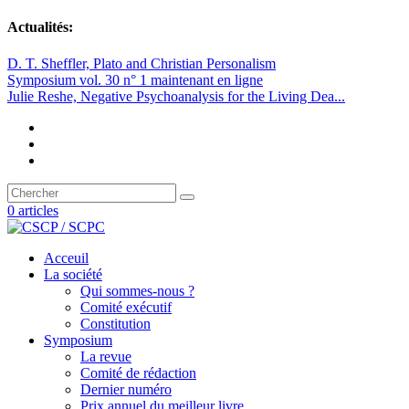
Actualités:
D. T. Sheffler, Plato and Christian Personalism
Symposium vol. 30 n° 1 maintenant en ligne
Julie Reshe, Negative Psychoanalysis for the Living Dea...
0 articles
Acceuil
La société
Qui sommes-nous ?
Comité exécutif
Constitution
Symposium
La revue
Comité de rédaction
Dernier numéro
Prix annuel du meilleur livre