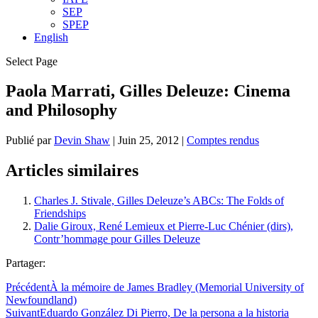
SEP
SPEP
English
Select Page
Paola Marrati, Gilles Deleuze: Cinema
and Philosophy
Publié par
Devin Shaw
|
Juin 25, 2012
|
Comptes rendus
Articles similaires
Charles J. Stivale, Gilles Deleuze’s ABCs: The Folds of
Friendships
Dalie Giroux, René Lemieux et Pierre-Luc Chénier (dirs),
Contr’hommage pour Gilles Deleuze
Partager:
Précédent
À la mémoire de James Bradley (Memorial University of
Newfoundland)
Suivant
Eduardo González Di Pierro, De la persona a la historia