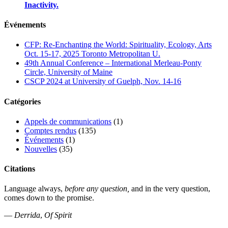
Inactivity.
Événements
CFP: Re-Enchanting the World: Spirituality, Ecology, Arts
Oct. 15-17, 2025 Toronto Metropolitan U.
49th Annual Conference – International Merleau-Ponty
Circle, University of Maine
CSCP 2024 at University of Guelph, Nov. 14-16
Catégories
Appels de communications
(1)
Comptes rendus
(135)
Événements
(1)
Nouvelles
(35)
Citations
Language always,
before any question,
and in the very question,
comes down to the promise.
—
Derrida
,
Of Spirit