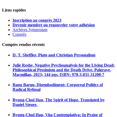
Liens rapides
Inscription au congrès 2023
Devenir membre ou renouveler votre adhésion
Archives
Symposium
Congrès
Comptes rendus récents
D. T. Sheffler, Plato and Christian Personalism
Julie Reshe, Negative Psychoanalysis for the Living Dead:
Philosophical Pessimism and the Death Drive. Palgrave-
Macmillan, 2023; 144 pgs. ISBN: 978-3-031-31200-7
Banu Bargu, Disembodiment: Corporeal Politics of
Radical Refusal
Byung-Chul Han, The Spirit of Hope. Translated by
Daniel Steuer.
Byung-Chul Han, Vita Contemplativa: In Praise of