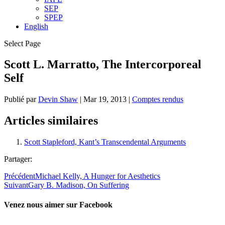
SEP
SPEP
English
Select Page
Scott L. Marratto, The Intercorporeal
Self
Publié par
Devin Shaw
|
Mar 19, 2013
|
Comptes rendus
Articles similaires
Scott Stapleford, Kant’s Transcendental Arguments
Partager:
Précédent
Michael Kelly, A Hunger for Aesthetics
Suivant
Gary B. Madison, On Suffering
Venez nous aimer sur Facebook