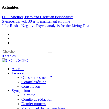
Actualités:
D. T. Sheffler, Plato and Christian Personalism
Symposium vol. 30 n° 1 maintenant en ligne
Julie Reshe, Negative Psychoanalysis for the Living Dea...
0 articles
Acceuil
La société
Qui sommes-nous ?
Comité exécutif
Constitution
Symposium
La revue
Comité de rédaction
Dernier numéro
Prix annuel du meilleur livre