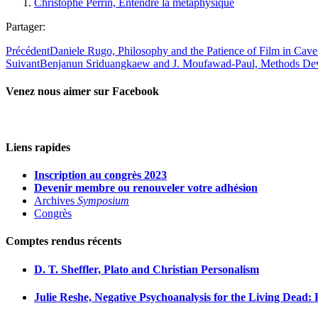
Christophe Perrin, Entendre la métaphysique
Partager:
Précédent
Daniele Rugo, Philosophy and the Patience of Film in Cav
Suivant
Benjanun Sriduangkaew and J. Moufawad-Paul, Methods De
Venez nous aimer sur Facebook
Liens rapides
Inscription au congrès 2023
Devenir membre ou renouveler votre adhésion
Archives
Symposium
Congrès
Comptes rendus récents
D. T. Sheffler, Plato and Christian Personalism
Julie Reshe, Negative Psychoanalysis for the Living Dead: