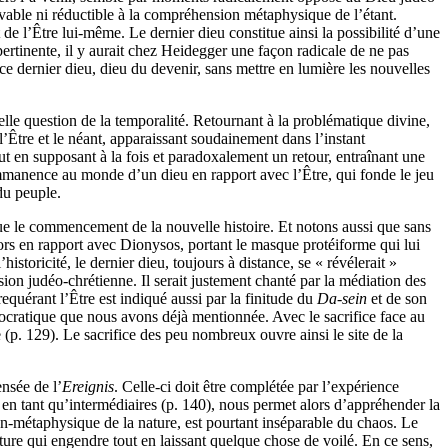
ivable ni réductible à la compréhension métaphysique de l’étant.
e l’Être lui-même. Le dernier dieu constitue ainsi la possibilité d’une
ertinente, il y aurait chez Heidegger une façon radicale de ne pas
e ce dernier dieu, dieu du devenir, sans mettre en lumière les nouvelles
elle question de la temporalité. Retournant à la problématique divine,
’Être et le néant, apparaissant soudainement dans l’instant
tout en supposant à la fois et paradoxalement un retour, entraînant une
l’immanence au monde d’un dieu en rapport avec l’Être, qui fonde le jeu
du peuple.
n que le commencement de la nouvelle histoire. Et notons aussi que sans
alors en rapport avec Dionysos, portant le masque protéiforme qui lui
istoricité, le dernier dieu, toujours à distance, se « révélerait »
sion judéo-chrétienne. Il serait justement chanté par la médiation des
uérant l’Être est indiqué aussi par la finitude du
Da-sein
et de son
istocratique que nous avons déjà mentionnée. Avec le sacrifice face au
 (p. 129). Le sacrifice des peu nombreux ouvre ainsi le site de la
ensée de l’
Ereignis
. Celle-ci doit être complétée par l’expérience
, en tant qu’intermédiaires (p. 140), nous permet alors d’appréhender la
n-métaphysique de la nature, est pourtant inséparable du chaos. Le
ature qui engendre tout en laissant quelque chose de voilé. En ce sens,