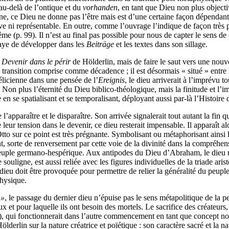
 au-delà de l’ontique et du
vorhanden
, en tant que Dieu non plus object
e, ce Dieu ne donne pas l’être mais est d’une certaine façon dépendant d
ive ni représentable. En outre, comme l’ouvrage l’indique de façon très p
rême (p. 99). Il n’est au final pas possible pour nous de capter le sens d
aye de développer dans les
Beiträge
et les textes dans son sillage.
u
Devenir dans le périr
de Hölderlin, mais de faire le saut vers une nouv
transition comprise comme décadence ; il est désormais « situé » entre l
télicienne dans une pensée de l’
Ereignis
, le dieu arriverait à l’imprévu 
). Non plus l’éternité du Dieu biblico-théologique, mais la finitude et 
n se spatialisant et se temporalisant, déployant aussi par-là l’Histoire 
l’apparaître et le disparaître. Son arrivée signalerait tout autant la fi
leur tension dans le devenir, ce dieu resterait impensable. Il apparaît 
to sur ce point est très prégnante. Symbolisant ou métaphorisant ainsi l’h
nt, sorte de renversement par cette voie de la divinité dans la compréhen
uple germano-hespérique. Aux antipodes du Dieu d’Abraham, le dieu req
 souligne, est aussi reliée avec les figures individuelles de la triade ar
ieu doit être provoquée pour permettre de relier la généralité du peuple
physique.
 »
, le passage du dernier dieu n’épuise pas le sens métapolitique de la p
x et pour laquelle ils ont besoin des mortels. Le sacrifice des créateurs
), qui fonctionnerait dans l’autre commencement en tant que concept no
erlin sur la nature créatrice et poïétique : son caractère sacré et la n