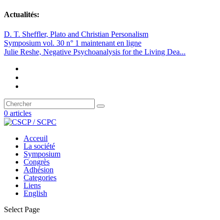
Actualités:
D. T. Sheffler, Plato and Christian Personalism
Symposium vol. 30 n° 1 maintenant en ligne
Julie Reshe, Negative Psychoanalysis for the Living Dea...
0 articles
Acceuil
La société
Symposium
Congrès
Adhésion
Categories
Liens
English
Select Page