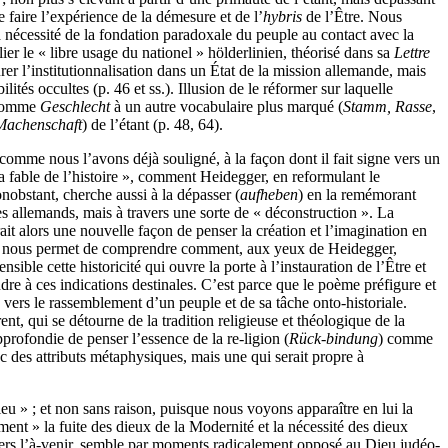
de faire l’expérience de la démesure et de l’
hybris
de l’Être. Nous
la nécessité de la fondation paradoxale du peuple au contact avec la
r le « libre usage du nationel » hölderlinien, théorisé dans sa
Lettre
 l’institutionnalisation dans un État de la mission allemande, mais
ités occultes (p. 46 et ss.). Illusion de le réformer sur laquelle
s comme
Geschlecht
à un autre vocabulaire plus marqué (
Stamm, Rasse
,
Machenschaft
) de l’étant (p. 48, 64).
comme nous l’avons déjà souligné, à la façon dont il fait signe vers un
 fable de l’histoire », comment Heidegger, en reformulant le
onobstant, cherche aussi à la dépasser (
aufheben
) en la remémorant
s allemands, mais à travers une sorte de « déconstruction ». La
t alors une nouvelle façon de penser la création et l’imagination en
er nous permet de comprendre comment, aux yeux de Heidegger,
nsible cette historicité qui ouvre la porte à l’instauration de l’Être et
ndre à ces indications destinales. C’est parce que le poème préfigure et
 vers le rassemblement d’un peuple et de sa tâche onto-historiale.
t, qui se détourne de la tradition religieuse et théologique de la
pprofondie de penser l’essence de la re-ligion (
Rück-bindung
) comme
c des attributs métaphysiques, mais une qui serait propre à
eu » ; et non sans raison, puisque nous voyons apparaître en lui la
ent » la fuite des dieux de la Modernité et la nécessité des dieux
vers l’à-venir, semble par moments radicalement opposé au Dieu judéo-