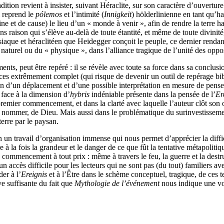
adition revient à insister, suivant Héraclite, sur son caractère d’ouver
i reprend le
pólemos
et l’intimité (
Innigkeit
) hölderlinienne en tant qu’ha
ine et de cause) le lieu d’un « monde à venir », afin de rendre la terre 
s raison qui s’élève au-delà de toute étantité, et même de toute divinité
aque et héraclitéen que Heidegger conçoit le peuple, ce dernier rendant
 naturel ou du « physique », dans l’alliance tragique de l’unité des opp
ments, peut être repéré : il se révèle avec toute sa force dans sa conclu
ences extrêmement complet (qui risque de devenir un outil de repérage b
ion d’un déplacement et d’une possible interprétation en mesure de pense
 face à la dimension d’
hybris
indéniable présente dans la pensée de l’
Er
mier commencement, et dans la clarté avec laquelle l’auteur clôt son ou
 à nommer, de Dieu. Mais aussi dans le problématique du surinvestissem
terre par le paysan.
n travail d’organisation immense qui nous permet d’apprécier la difficil
à la fois la grandeur et le danger de ce que fût la tentative métapolitiqu
e commencement à tout prix : même à travers le feu, la guerre et la de
 accès difficile pour les lecteurs qui ne sont pas (du tout) familiers av
er à l’
Ereignis
et à l’Être dans le schème conceptuel, tragique, de ces 
e suffisante du fait que
Mythologie de l’événement
nous indique une voi