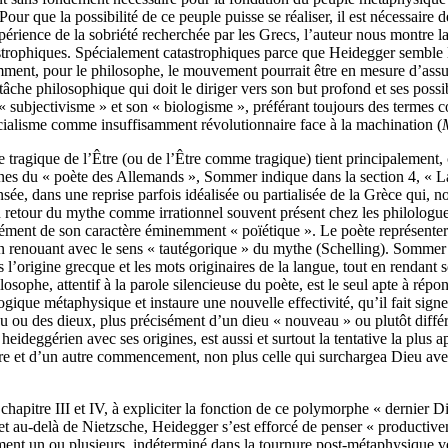
Pour que la possibilité de ce peuple puisse se réaliser, il est nécessaire 
’expérience de la sobriété recherchée par les Grecs, l’auteur nous montre 
trophiques. Spécialement catastrophiques parce que Heidegger semble lie
nt, pour le philosophe, le mouvement pourrait être en mesure d’assurer
che philosophique qui doit le diriger vers son but profond et ses possibil
 « subjectivisme » et son « biologisme », préférant toujours des terme
socialisme comme insuffisamment révolutionnaire face à la machination (
e tragique de l’Être (ou de l’Être comme tragique) tient principalement, 
es du « poète des Allemands », Sommer indique dans la section 4, « La
nsée, dans une reprise parfois idéalisée ou partialisée de la Grèce qui, n
un retour du mythe comme irrationnel souvent présent chez les philologue
sément de son caractère éminemment « poïétique ». Le poète représenterai
en renouant avec le sens « tautégorique » du mythe (Schelling). Somm
s l’origine grecque et les mots originaires de la langue, tout en rendant se
osophe, attentif à la parole silencieuse du poète, est le seul apte à répo
ique métaphysique et instaure une nouvelle effectivité, qu’il fait signe
u ou des dieux, plus précisément d’un dieu « nouveau » ou plutôt différen
ideggérien avec ses origines, est aussi et surtout la tentative la plus a
oire et d’un autre commencement, non plus celle qui surchargea Dieu ave
pitre III et IV, à expliciter la fonction de ce polymorphe « dernier Di
et au-delà de Nietzsche, Heidegger s’est efforcé de penser « productivem
tement un ou plusieurs, indéterminé dans la tournure post-métaphysique 