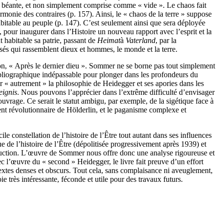
ture béante, et non simplement comprise comme « vide ». Le chaos fait
rmonie des contraires (p. 157). Ainsi, le « chaos de la terre » suppose
habitable au peuple (p. 147). C’est seulement ainsi que sera déployée
, pour inaugurer dans l’Histoire un nouveau rapport avec l’esprit et la
 habitable sa patrie, passant de
Heimat
à
Vaterland
, par la
osés qui rassemblent dieux et hommes, le monde et la terre.
sion, « Après le dernier dieu ». Sommer ne se borne pas tout simplement
ibliographique indépassable pour plonger dans les profondeurs du
r « autrement » la philosophie de Heidegger et ses apories dans les
eignis
. Nous pouvons l’apprécier dans l’extrême difficulté d’envisager
vrage. Ce serait le statut ambigu, par exemple, de la sigétique face à
ent révolutionnaire de Hölderlin, et le paganisme complexe et
e constellation de l’histoire de l’Être tout autant dans ses influences
e de l’histoire de l’Être (dépolitisée progressivement après 1939) et
struction. L’œuvre de Sommer nous offre donc une analyse rigoureuse et
ec l’œuvre du « second » Heidegger, le livre fait preuve d’un effort
textes denses et obscurs. Tout cela, sans complaisance ni aveuglement,
e très intéressante, féconde et utile pour des travaux futurs.