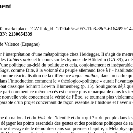
ment
20′ marketplace=’CA’ link_id=’2f20ab5c-a953-11e8-88c5-6164699c142
 ISBN: 2130654339
de Valence (Espagne)
’interprétation d’une métapolitique chez Heidegger. Il s’agit de mett
 les
Cahiers noirs
et le cours sur les hymnes de Hölderlin (
GA
39), a dé
une politique au-delà du politique et cela, conjointement et inséparablem
Sage
, comme Dite, à la volonté du peuple allemand face à l’« habilitati
 comme réactualisation de la différence
logos
–
muthos
, dans un cadre qu
 dans l’introduction comment le « théologico-politique » aurait l’avant
 débat classique Schmitt-Löwith-Blumenberg (p. 15). Soulignons déjà qu
re part comment ce même excès est encore plus remarquable dans les texte
 nouvelle voie concernant la vérité de l’Être, se tournant plus violemm
éparable d’un projet concernant de façon essentielle l’histoire et l’aveni
e du national et du
Volk
, de l’identité et du « qui ? » du peuple dans le
dégager les points essentiels des gestes et des positions politiques de s
mme il essaye de le démontrer dans son premier chapitre, « Métaphysiqu