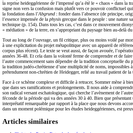
la reprise heideggérienne de l’impensé qu’a été le « chaos » dans la tr
signe non vers la confusion mais plutôt vers ce pouvoir conflictuel qu
la fondation dans l’
Abgrund
: fonder dans l’absence (de principe, orig
l’essence impensée de la
physis
grecque dans le peuple : une nature san
technique (p. 154). Dans tous les cas, c’est dans ce mouvement dionysi
« médiation » de la terre, en s’appropriant du paysage bien au-delà du
Tout au long de l’ouvrage, un fil critique, plus ou moins voilé par mo
à une explicitation du projet métapolitique avec un appareil de référ
corpus plus récent). Le texte se veut aussi, de façon avouée, l’opérat
années 36-48. Et cela dans la volonté ferme de comprendre et de faire
l’autre commencement sans dépendre de la tradition conceptuelle du pre
la tradition judéo-chrétienne d’une multiplicité de noms, impossibles
prétendument non-chrétien de Heidegger, relié au travail patient de la 
Face à ce schème complexe et difficile à retracer, Sommer mène à bien u
que dans ses ramifications et prolongements. Il nous aide à comprendre 
son radical versant eschatologique, qui cherche l’avènement de l’autr
féconde de la période qui va des années 30 à 40. Bien que présentant un
interprétatif remarquable par rapport à la place que nous devons accord
dans un moment polémique pour les études heideggériennes, est preuv
Articles similaires