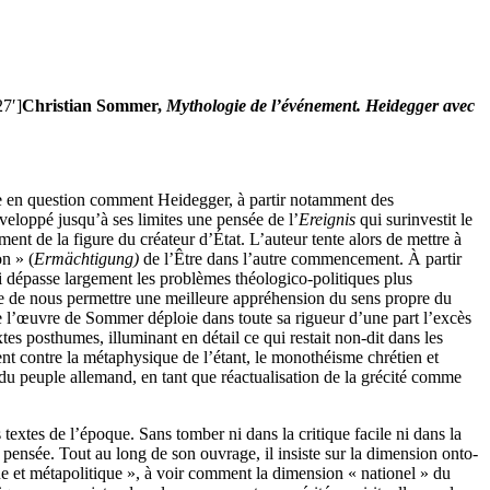
7′]
Christian Sommer,
Mythologie de l’événement. Heidegger avec
re en question comment Heidegger, à partir notamment des
veloppé jusqu’à ses limites une pensée de l’
Ereignis
qui surinvestit le
ent de la figure du créateur d’État. L’auteur tente alors de mettre à
on » (
Ermächtigung)
de l’Être dans l’autre commencement. À partir
i dépasse largement les problèmes théologico-politiques plus
age de nous permettre une meilleure appréhension du sens propre du
e l’œuvre de Sommer déploie dans toute sa rigueur d’une part l’excès
s posthumes, illuminant en détail ce qui restait non-dit dans les
ent contre la métaphysique de l’étant, le monothéisme chrétien et
r du peuple allemand, en tant que réactualisation de la grécité comme
s textes de l’époque. Sans tomber ni dans la critique facile ni dans la
a pensée. Tout au long de son ouvrage, il insiste sur la dimension onto-
e et métapolitique », à voir comment la dimension « nationel » du