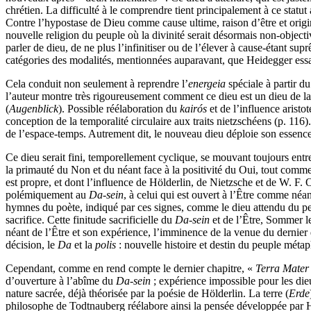
chrétien. La difficulté à le comprendre tient principalement à ce statut
Contre l’hypostase de Dieu comme cause ultime, raison d’être et origin
nouvelle religion du peuple où la divinité serait désormais non-object
parler de dieu, de ne plus l’infinitiser ou de l’élever à cause-étant sup
catégories des modalités, mentionnées auparavant, que Heidegger ess
Cela conduit non seulement à reprendre l’
energeia
spéciale à partir d
l’auteur montre très rigoureusement comment ce dieu est un dieu de la 
(
Augenblick
). Possible réélaboration du
kairós
et de l’influence aristo
conception de la temporalité circulaire aux traits nietzschéens (p. 116
de l’espace-temps. Autrement dit, le nouveau dieu déploie son essence e
Ce dieu serait fini, temporellement cyclique, se mouvant toujours entre 
la primauté du Non et du néant face à la positivité du Oui, tout comme 
est propre, et dont l’influence de Hölderlin, de Nietzsche et de W. F. Ot
polémiquement au
Da-sein
, à celui qui est ouvert à l’Être comme néa
hymnes du poète, indiqué par ces signes, comme le dieu attendu du pe
sacrifice. Cette finitude sacrificielle du
Da-sein
et de l’Être, Sommer le
néant de l’Être et son expérience, l’imminence de la venue du dernier d
décision, le
Da
et la
polis
: nouvelle histoire et destin du peuple méta
Cependant, comme en rend compte le dernier chapitre, «
Terra Mater
d’ouverture à l’abîme du
Da-sein
; expérience impossible pour les dieu
nature sacrée, déjà théorisée par la poésie de Hölderlin. La terre (
Erde
philosophe de Todtnauberg réélabore ainsi la pensée développée par Höld