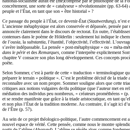
national-socialisme aurait été (mé)comprise par le philosophe de la For
concrètement, une sorte de « catalyseur » révolutionnaire (pp. 63-64) 
peuple et l’État, en tant que son « être historial » ?
Ce passage du peuple à l’État, ce devenir-État (
Staatwerdung
), n’est
L’ancienne métaphysique est alors conservée et dépassée, pensée par 
annoncée clairement dans le discours de rectorat. En outre, l’établissem
contenues dans le poème de Hölderlin : seulement lui indique le chem
de l’
ousia
, la
substantia
, l’étantité, l’objectivité, l’effectivité. L’ou
s’avère indépassable. La pensée « post-métaphysique » ou « méta-méta
dans le périr
et des
Remarques,
comme l’interprète explicitement Somm
chapitre V consacre son plus long développement. Ces concepts procèd
poète.
Selon Sommer, c’est à partir de cette « traduction » terminologique qu
préparer le terrain « politique ». C’est le problème décisif de la triade
reconnaître avec un nom propre. Sommer souligne alors que cette triade 
critiques aux notions vulgaires de/du politique (que l’auteur met en re
médiation des individus peu nombreux, « créateurs prométhéens » (p. 
et se rendre manifeste que grâce à la triade aristocratique, en tant qu
et non plus l’État de la tradition moderne. Au contraire, il s’agit ici d’
de l’Être (p. 57).
Au sein de ce projet théologico-politique, l’autre commencement est a
nouvel espace de vérité. Cette pensée, comme nous le montre splendi
partir de l’abîme (
Abgrund
). L’abîme se révèle alors comme fondement