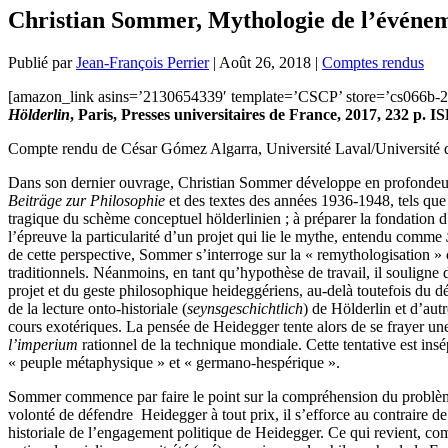
Christian Sommer, Mythologie de l’événe
Publié par
Jean-François Perrier
|
Août 26, 2018
|
Comptes rendus
[amazon_link asins=’2130654339′ template=’CSCP’ store=’cs066b-
Hölderlin
, Paris, Presses universitaires de France, 2017, 232 p.
Compte rendu de César Gómez Algarra, Université Laval/Université 
Dans son dernier ouvrage, Christian Sommer développe en profondeur l
Beiträge
zur Philosophie
et des textes des années 1936-1948, tels que
tragique du schème conceptuel hölderlinien ; à préparer la fondation d’
l’épreuve la particularité d’un projet qui lie le mythe, entendu comme
de cette perspective, Sommer s’interroge sur la « remythologisation »
traditionnels. Néanmoins, en tant qu’hypothèse de travail, il souligne
projet et du geste philosophique heideggériens, au-delà toutefois du
de la lecture onto-historiale (
seynsgeschichtlich
) de Hölderlin et d’aut
cours exotériques. La pensée de Heidegger tente alors de se frayer une
l’imperium
rationnel de la technique mondiale. Cette tentative est ins
« peuple métaphysique » et « germano-hespérique ».
Sommer commence par faire le point sur la compréhension du problèm
volonté de défendre Heidegger à tout prix, il s’efforce au contraire de 
historiale de l’engagement politique de Heidegger. Ce qui revient, co