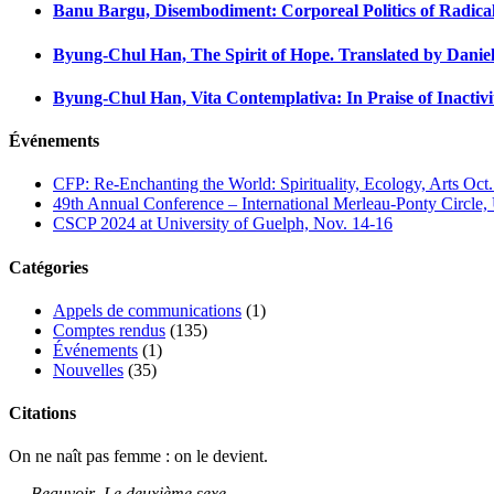
Banu Bargu, Disembodiment: Corporeal Politics of Radical
Byung-Chul Han, The Spirit of Hope. Translated by Daniel
Byung-Chul Han, Vita Contemplativa: In Praise of Inactivi
Événements
CFP: Re-Enchanting the World: Spirituality, Ecology, Arts Oct
49th Annual Conference – International Merleau-Ponty Circle,
CSCP 2024 at University of Guelph, Nov. 14-16
Catégories
Appels de communications
(1)
Comptes rendus
(135)
Événements
(1)
Nouvelles
(35)
Citations
On ne naît pas femme : on le devient.
—
Beauvoir
,
Le deuxième sexe