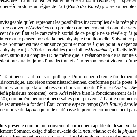
êt-Noire. Il aurait ainsi poursuivi un effort aussi inlassable qu’hyperbo
amené à produire un règne de l’art (
Reich der Kunst
) propre au peuple 
 envisageable qu’en reprenant les possibilités inaccomplies de la métaph
un ressouvenir (
Andenken
) du premier commencement et conduite vers un
ent de cet État et le caractère historial de ce peuple ne se révèle qu’à p
in vers une pensée hors de la métaphysique traditionnelle. Suivant ce 
vrage de Sommer est très clair sur ce point et montre à quel point la dépe
physique » (p. 39) des modalités (possibilité/
Möglichkeit,
effectivité
/W
er, surtout au chapitre II ; de même que la réélaboration de la nature
ent presque toujours d’une lecture et d’un remaniement violent, d’une 
’il faut penser la dimension politique. Pour mener à bien le fondement d
 aristocratique, aux résonances nietzschéennes, conformée par le poète, le 
n’est autre que la « noblesse ou l’aristocratie de l’Être » (
Adel des Se
lief à plusieurs moments), cette
Adel
relève bien le fonctionnement de la
50), comme éminemment nécessaires pour parvenir à l’autre commencement
’elle est amenée à fonder l’État, comme espace-temps (
Zeit-Raum
) dans l
une reprise de la
polis
qui relie et dépasse le premier commencement par a
lors présenté comme un mouvement particulier capable de désactiver la c
dement Sommer, exige d’aller au-delà de la
natura
latine et de la
physis
a
 sans fondement nécessaire pour la fondation du peuple métaphysique ; 