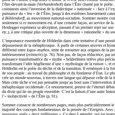
l’être-devant-la-main (
Vorhandenheit
) dans l’Être chanté par le poète. 
constatons ainsi l’inversion de la dialectique « nationale » : face à l
puissance du « feu » de l’Être, jusqu’à des extrêmes funestement catas
à Böhlendorff
, au mouvement national-socialiste. Sommer montre comme
seulement si ce mouvement est, d’une certaine façon, au service de la tâ
Heidegger exprimera sa déception, passant d’un premier rejet sur son
etc.), à une critique plus ouverte de la dimension « rationnelle » du 
L’importance essentielle de Hölderlin dans cette tentative d’une pensé
dépassement de la métaphysique. À partir de certaines œuvres et hymn
différend entre
logos
–
muthos
, tente de retourner aux origines de la pe
intérieurement (
erinnern
) (p. 76). Non pas, de façon réductrice, par 
puissance transformatrice du « mythe » hölderlinien relève plus préci
transformant l’idée hégélienne d’une « mythologie de la
raison
», et 
Hölderlin est le poète du déclin et de la transition. Il remémore à la foi
de son peuple : au travail du philosophe et du fondateur d’État. Le phil
crée un monde nouveau, à travers une langue qui dépasse celle de la log
Mais cette tâche n’est pas pensable jusqu’au bout sans l’intervention d
métaphysique occidentale. Ce retournement, preuve de l’éternel débat he
du divin qui lie un peuple ensemble. C’est la liaison d’une autre hist
l’« inobjectivité » de l’Être (p. 91).
Sommer consacre de nombreuses pages, mais plus particulièrement le cha
majorité des concepts fondamentaux de la pensée de l’
Ereignis
. Avec 
nouveaux après « deux millénaires ». Ce dieu à attendre, qui est jus