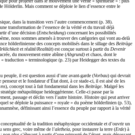
lique pour projeter dans le mouvement une vérité « spirituelle » : plus
de Hölderlin. Mais comment se déploie le lien d’essence entre le
ysique, dans la transition vers l’autre commencement (p. 38).
e transformation de l’essence de la vérité et du travail déjà
artir d’une décision (
Entscheidung
) concernant les possibilités
poème, nous sommes amenés à trouver des catégories qui vont au-delà
ndance hölderlinienne des concepts mobilisés dans le sillage des
Beiträge
irklichkeit
et réalité/
Realität
) est conçue surtout à partir du
Devenir
 sacrée, du mouvement entre abîme (
Abgrund)
et chaos, dont le
« traduction » terminologique (p. 23) par Heidegger des textes du
u peuple, il est question aussi d’une avant-garde (
Vorbau
) qui devrait
penseur et le fondateur d’État dont, à ce stade-ci, il est aisé de les
yns
), concept tout à fait fondamental dans les
Beiträge
. Malgré les
 stratégie métapolitique heideggérienne. Celle-ci passe par la
, passage et déclin vers l’autre histoire. Histoire qui peut arriver
equel se déploie la puissance « royale » du poème hölderlinien (p. 53),
namnèse, définissant ainsi l’essence du peuple par rapport à la vérité
onceptualité de la tradition métaphysique occidentale et d’ouvrir un
u sens grec, voire même de l’
aletheia
, pour instaurer la terre (
Erde
) à
non plus s’élevant à partir d’une primauté de l’étant, mais dépassant