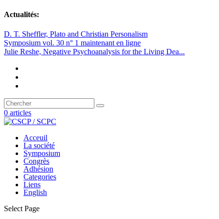
Actualités:
D. T. Sheffler, Plato and Christian Personalism
Symposium vol. 30 n° 1 maintenant en ligne
Julie Reshe, Negative Psychoanalysis for the Living Dea...
0 articles
Acceuil
La société
Symposium
Congrès
Adhésion
Categories
Liens
English
Select Page