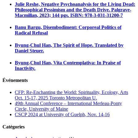
Julie Reshe, Negative Psychoanalysis for the Living Dead:
Philosophical Pessimism and the Death Drive. Palgrave-
Macmillan, 2023; 144 pgs. ISBN: 978-3-031-31200-7
Banu Bargu, Disembodiment: Corporeal Politics of
Radical Refusal
Byung-Chul Han, The Spirit of Hope. Translated by
Daniel Steuer.
Byung-Chul Han, Vita Contemplativa: In Praise of
Inactivity.
Événements
CFP: Re-Enchanting the World: Spirituality, Ecology, Arts
Oct. 15-17, 2025 Toronto Metropolitan U.
49th Annual Conference – International Merleau-Ponty
Circle, University of Maine
CSCP 2024 at University of Guelph, Nov. 14-16
Catégories