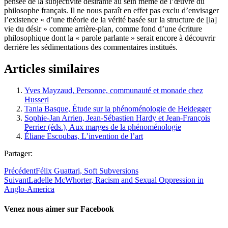
pensée de la subjectivité désirante au sein même de l’œuvre du
philosophe français. Il ne nous paraît en effet pas exclu d’envisager
l’existence « d’une théorie de la vérité basée sur la structure de [la]
vie du désir » comme arrière-plan, comme fond d’une écriture
philosophique dont la « parole parlante » serait encore à découvrir
derrière les sédimentations des commentaires institués.
Articles similaires
Yves Mayzaud, Personne, communauté et monade chez
Husserl
Tania Basque, Étude sur la phénoménologie de Heidegger
Sophie-Jan Arrien, Jean-Sébastien Hardy et Jean-François
Perrier (éds.), Aux marges de la phénoménologie
Éliane Escoubas, L’invention de l’art
Partager:
Précédent
Félix Guattari, Soft Subversions
Suivant
Ladelle McWhorter, Racism and Sexual Oppression in
Anglo-America
Venez nous aimer sur Facebook