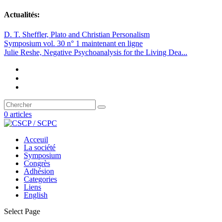
Actualités:
D. T. Sheffler, Plato and Christian Personalism
Symposium vol. 30 n° 1 maintenant en ligne
Julie Reshe, Negative Psychoanalysis for the Living Dea...
0 articles
Acceuil
La société
Symposium
Congrès
Adhésion
Categories
Liens
English
Select Page