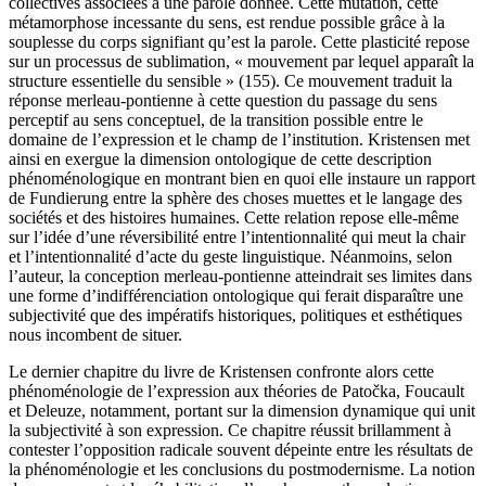
collectives associées à une parole donnée. Cette mutation, cette
métamorphose incessante du sens, est rendue possible grâce à la
souplesse du corps signifiant qu’est la parole. Cette plasticité repose
sur un processus de sublimation, « mouvement par lequel apparaît la
structure essentielle du sensible » (155). Ce mouvement traduit la
réponse merleau-pontienne à cette question du passage du sens
perceptif au sens conceptuel, de la transition possible entre le
domaine de l’expression et le champ de l’institution. Kristensen met
ainsi en exergue la dimension ontologique de cette description
phénoménologique en montrant bien en quoi elle instaure un rapport
de Fundierung entre la sphère des choses muettes et le langage des
sociétés et des histoires humaines. Cette relation repose elle-même
sur l’idée d’une réversibilité entre l’intentionnalité qui meut la chair
et l’intentionnalité d’acte du geste linguistique. Néanmoins, selon
l’auteur, la conception merleau-pontienne atteindrait ses limites dans
une forme d’indifférenciation ontologique qui ferait disparaître une
subjectivité que des impératifs historiques, politiques et esthétiques
nous incombent de situer.
Le dernier chapitre du livre de Kristensen confronte alors cette
phénoménologie de l’expression aux théories de Patočka, Foucault
et Deleuze, notamment, portant sur la dimension dynamique qui unit
la subjectivité à son expression. Ce chapitre réussit brillamment à
contester l’opposition radicale souvent dépeinte entre les résultats de
la phénoménologie et les conclusions du postmodernisme. La notion