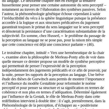
du langage. Le deuxième chapitre met en exergue la tentative
husserlienne pour penser une certaine autonomie du sens perceptif –
notamment au travers de l’élaboration des synthèses passives. Selon
l’auteur, la phénoménologie génétique échoue cependant à saisir
l’irréductibilité du vécu à la sphère linguistique puisque la préséance
accordée à la logique et aux structures prédicatives du jugement
garantirait toujours le primat du sens langagier sur le sens perceptif
et dénoterait la persistance d’une caractérisation substantialiste de la
subjectivité. En somme, chez Husserl, « le problème du passage de
la perception au langage ne se pose pas, pour la raison très simple
que cette conscience est déjà une conscience parlante » (46).
Le troisième chapitre, intitulé « Vers une herméneutique de la chair
», examine alors la philosophie de Merleau-Ponty afin de voir dans
quelle mesure ce dernier propose un modèle de synthèse perceptive
qui permettrait de penser l’expressivité de la perception
indépendamment des jugements prédicatifs et ce afin de pouvoir, par
la suite, penser les rapports de la perception au langage. Une brève
étude des thèses de Gurwitsch aura permis de montrer l’importance
et l’influence du modèle Gestaltiste pour reformuler le noème
perceptif et pour penser sa structure et sa signification en termes de
cohérence et non plus en termes d’adéquation. Déterminé également
par l’influence de la Gestalt, le rôle de Merleau-Ponty dans cette
redéfinition intervient à double titre : il s’agit, premièrement, dans la
Phénoménologie de la perception, d’échapper au « positivisme