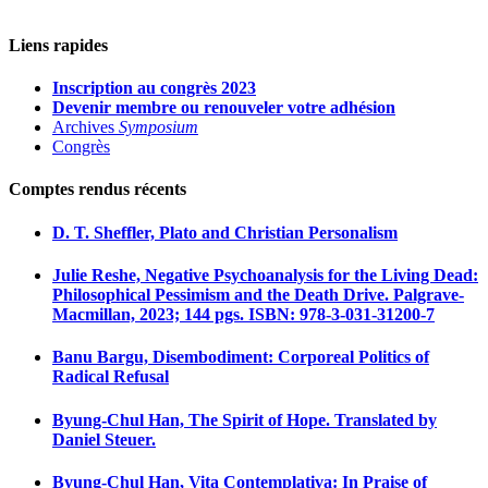
Liens rapides
Inscription au congrès 2023
Devenir membre ou renouveler votre adhésion
Archives
Symposium
Congrès
Comptes rendus récents
D. T. Sheffler, Plato and Christian Personalism
Julie Reshe, Negative Psychoanalysis for the Living Dead:
Philosophical Pessimism and the Death Drive. Palgrave-
Macmillan, 2023; 144 pgs. ISBN: 978-3-031-31200-7
Banu Bargu, Disembodiment: Corporeal Politics of
Radical Refusal
Byung-Chul Han, The Spirit of Hope. Translated by
Daniel Steuer.
Byung-Chul Han, Vita Contemplativa: In Praise of