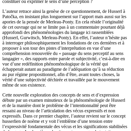
constituer ou exprimer le sens d’une perception ?
L’auteur retrace ainsi la genèse de ce questionnement, de Husserl à
Patočka, en insistant plus longuement sur l’apport mais aussi sur les
apories de la pensée de Merleau-Ponty. En cela réside l’originalité
de cet ouvrage qui ne se limite pas à un commentaire pourtant déjà
approfondi des phénoménologies du langage ici rassemblées
(Husserl, Gurwitsch, Merleau-Ponty). En effet, l’auteur n’hésite pas
à interroger philosophiquement les fondations de ces dernières et à
proposer à son tour des pistes d’interprétation en vue d’une
compréhension renouvelée du « passage du sens perceptif au sens
langagier », des rapports entre parole et subjectivité, c’est-à-dire en
vue d’une redéfinition phénoménologique de la vérité qui
échapperait autant au paradigme de l’adéquation qu’à sa réduction
au pur régime propositionnel, afin d’être, avant toutes choses, la
vérité d’une subjectivité déchirée et travaillée par le mouvement
même de son existence.
Cette nouvelle exploration des concepts de sens et d’expression
débute par un examen minutieux de la phénoménologie de Husserl
et de la manière dont le problème de l’intentionnalité peut être
ressaisi au niveau de l’articulation des vécus expressifs et non
expressifs. Dans ce premier chapitre, l’auteur revient sur le concept
husserlien de noème et y voit l’emblème d’une tension entre
l’expressivité fondamentale des vécus et les significations stabilisées