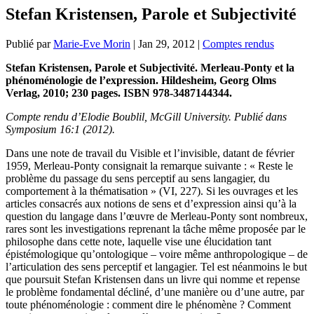
Stefan Kristensen, Parole et Subjectivité
Publié par
Marie-Eve Morin
|
Jan 29, 2012
|
Comptes rendus
Stefan Kristensen, Parole et Subjectivité. Merleau-Ponty et la
phénoménologie de l’expression. Hildesheim, Georg Olms
Verlag, 2010; 230 pages. ISBN 978-3487144344.
Compte rendu d’Elodie Boublil, McGill University. Publié dans
Symposium 16:1 (2012).
Dans une note de travail du Visible et l’invisible, datant de février
1959, Merleau-Ponty consignait la remarque suivante : « Reste le
problème du passage du sens perceptif au sens langagier, du
comportement à la thématisation » (VI, 227). Si les ouvrages et les
articles consacrés aux notions de sens et d’expression ainsi qu’à la
question du langage dans l’œuvre de Merleau-Ponty sont nombreux,
rares sont les investigations reprenant la tâche même proposée par le
philosophe dans cette note, laquelle vise une élucidation tant
épistémologique qu’ontologique – voire même anthropologique – de
l’articulation des sens perceptif et langagier. Tel est néanmoins le but
que poursuit Stefan Kristensen dans un livre qui nomme et repense
le problème fondamental décliné, d’une manière ou d’une autre, par
toute phénoménologie : comment dire le phénomène ? Comment