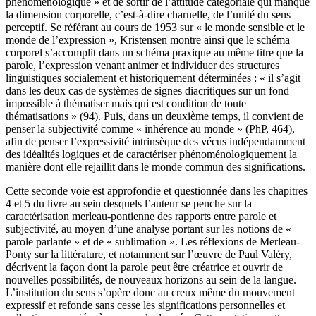
phénoménologique » et de sortir de l’attitude catégoriale qui manque
la dimension corporelle, c’est-à-dire charnelle, de l’unité du sens
perceptif. Se référant au cours de 1953 sur « le monde sensible et le
monde de l’expression », Kristensen montre ainsi que le schéma
corporel s’accomplit dans un schéma praxique au même titre que la
parole, l’expression venant animer et individuer des structures
linguistiques socialement et historiquement déterminées : « il s’agit
dans les deux cas de systèmes de signes diacritiques sur un fond
impossible à thématiser mais qui est condition de toute
thématisations » (94). Puis, dans un deuxième temps, il convient de
penser la subjectivité comme « inhérence au monde » (PhP, 464),
afin de penser l’expressivité intrinsèque des vécus indépendamment
des idéalités logiques et de caractériser phénoménologiquement la
manière dont elle rejaillit dans le monde commun des significations.
Cette seconde voie est approfondie et questionnée dans les chapitres
4 et 5 du livre au sein desquels l’auteur se penche sur la
caractérisation merleau-pontienne des rapports entre parole et
subjectivité, au moyen d’une analyse portant sur les notions de «
parole parlante » et de « sublimation ». Les réflexions de Merleau-
Ponty sur la littérature, et notamment sur l’œuvre de Paul Valéry,
décrivent la façon dont la parole peut être créatrice et ouvrir de
nouvelles possibilités, de nouveaux horizons au sein de la langue.
L’institution du sens s’opère donc au creux même du mouvement
expressif et refonde sans cesse les significations personnelles et